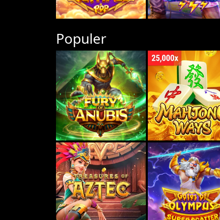
Populer