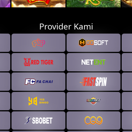
Provider Kami