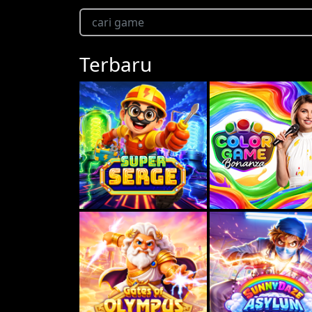
Terbaru