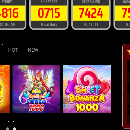
SINGAPORE
GEORGIA MID
MARYLAND MID
OH
0715
7424
7519
4
Masih Buka
12 : 49 : 57
12 : 49 : 57
12 
HOT
NEW

‹
›