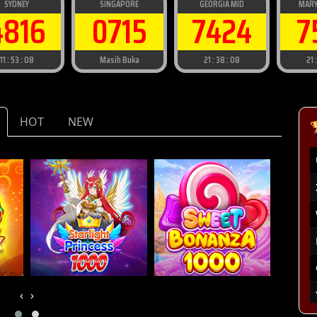
SINGAPORE
GEORGIA MID
MARYLAND MID
OH
0715
7424
7519
4
Masih Buka
21 : 38 : 06
21 : 38 : 06
21 
HOT
NEW

‹
›