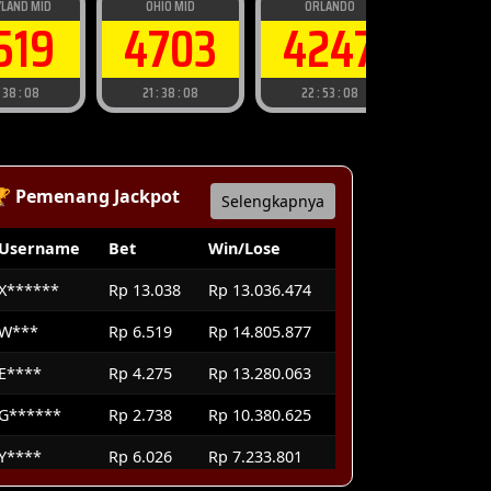
IO MID
ORLANDO
NEW JERSEY MID
MICHIG
703
4247
2705
35
: 38 : 06
22 : 53 : 06
22 : 08 : 06
22 : 0
 Pemenang Jackpot
Selengkapnya
Username
Bet
Win/Lose
X******
Rp 13.038
Rp 13.036.474
W***
Rp 6.519
Rp 14.805.877
E****
Rp 4.275
Rp 13.280.063
G******
Rp 2.738
Rp 10.380.625
Y****
Rp 6.026
Rp 7.233.801