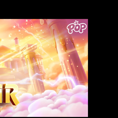
R*****
Rp 11.961
Rp 13.616.270
H*****
Rp 11.647
Rp 13.329.985