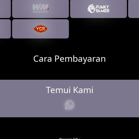
Cara Pembayaran
Temui Kami