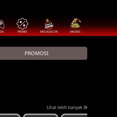
ADE
PROMO
MEGAGACOR
ANUBIS
PROMOSI
Lihat lebih banyak