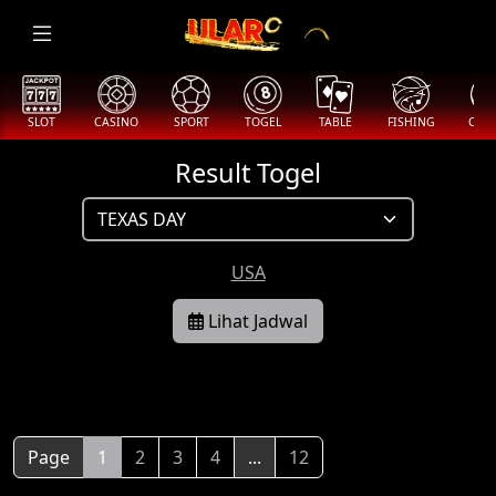
SLOT
CASINO
SPORT
TOGEL
TABLE
FISHING
COCK
Result Togel
USA
Lihat Jadwal
Page
1
2
3
4
...
12