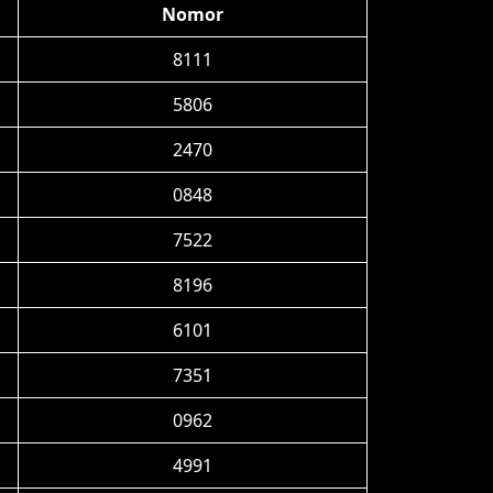
Nomor
8111
5806
2470
0848
7522
8196
6101
7351
0962
4991