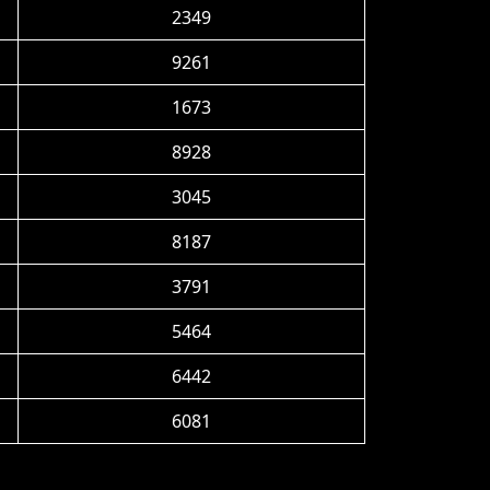
2349
9261
1673
8928
3045
8187
3791
5464
6442
6081