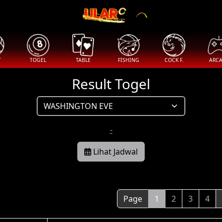
T
TOGEL
TABLE
FISHING
COCK F.
ARC
Result Togel
-
Lihat Jadwal
Page
1
2
3
4