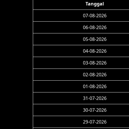
Tanggal
07-08-2026
06-08-2026
05-08-2026
04-08-2026
03-08-2026
02-08-2026
01-08-2026
31-07-2026
30-07-2026
29-07-2026