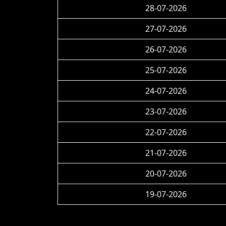
28-07-2026
27-07-2026
26-07-2026
25-07-2026
24-07-2026
23-07-2026
22-07-2026
21-07-2026
20-07-2026
19-07-2026