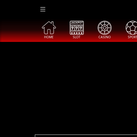
HOME
SLOT
CASINO
SPOR