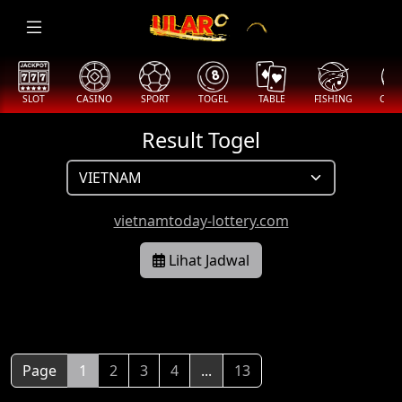
SLOT
CASINO
SPORT
TOGEL
TABLE
FISHING
COCK
Result Togel
vietnamtoday-lottery.com
Lihat Jadwal
Page
1
2
3
4
...
13