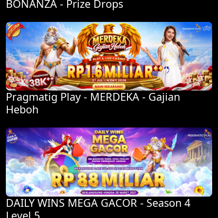
BONANZA - Prize Drops
Pragmatig Play - MERDEKA - Gajian
Heboh
DAILY WINS MEGA GACOR - Season 4
Level 5