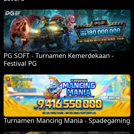
PG SOFT - Turnamen Kemerdekaan -
Festival PG
Turnamen Mancing Mania - Spadegaming