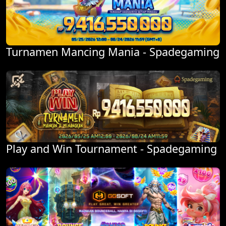
Turnamen Mancing Mania - Spadegaming
Play and Win Tournament - Spadegaming