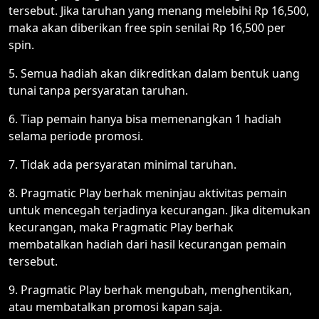
tersebut. Jika taruhan yang menang melebihi Rp 16,500,
maka akan diberikan free spin senilai Rp 16,500 per
spin.
5. Semua hadiah akan dikreditkan dalam bentuk uang
tunai tanpa persyaratan taruhan.
6. Tiap pemain hanya bisa memenangkan 1 hadiah
selama periode promosi.
7. Tidak ada persyaratan minimal taruhan.
8. Pragmatic Play berhak meninjau aktivitas pemain
untuk mencegah terjadinya kecurangan. Jika ditemukan
kecurangan, maka Pragmatic Play berhak
membatalkan hadiah dari hasil kecurangan pemain
tersebut.
9. Pragmatic Play berhak mengubah, menghentikan,
atau membatalkan promosi kapan saja.