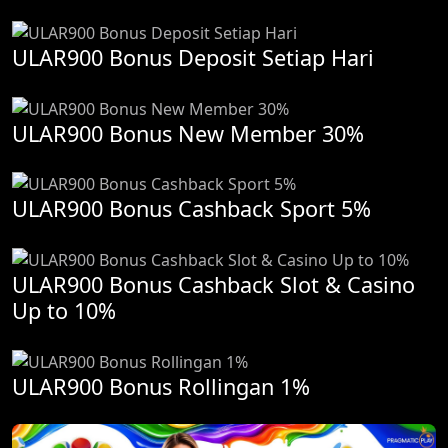
ULAR900 Bonus Deposit Setiap Hari
ULAR900 Bonus New Member 30%
ULAR900 Bonus Cashback Sport 5%
ULAR900 Bonus Cashback Slot & Casino
Up to 10%
ULAR900 Bonus Rollingan 1%